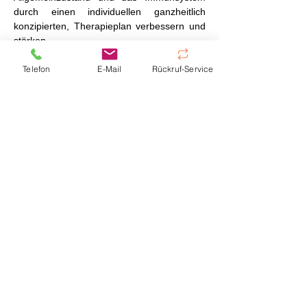
durch einen individuellen ganzheitlich
konzipierten, Therapieplan verbessern und
stärken.
Telefon
E-Mail
Rückruf-Service
- Ganzkörper-Hyperthermie
- Lokoregionale Hyperthermie
- Photodynamische Therapie
- IPT - Niedrig dosierte Chemotherapie
Jetzt Termin vereinbaren
Zurück zu den Krebsarten