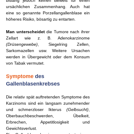
bislang jedoch keinen Beweis für einen
ursächlichen Zusammenhang. Auch hat
eine so genannte Porzellangallenblase ein
höheres Risiko, bösartig zu entarten.
Man unterscheidet
die Tumore nach ihrer
Zellart wie z. B. Adenokarzinome
(Drüsengewebe)
, Siegelring Zellen,
Sarkomazellen usw. Weitere Ursachen
werden in Übergewicht oder dem Konsum
von Tabak vermutet.
Symptome
des
Gallenblasenkrebses
Die relativ spät auftretenden Symptome des
Karzinoms sind ein langsam zunehmender
und schmerzloser Ikterus
(Gelbsucht)
,
Oberbauchbeschwerden, Übelkeit,
Erbrechen, Appetitlosigkeit und
Gewichtsverlust.