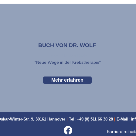
BUCH VON DR. WOLF
Lesen Sie das Buch
“Neue Wege in der Krebstherapie“
in der zweiten Editio.
Mehr erfahren
skar-Winter-Str. 9,
30161 Hannover
|
Tel: +49 (0) 511 66 30 28
|
E-Mail: i
Barrierefreihei