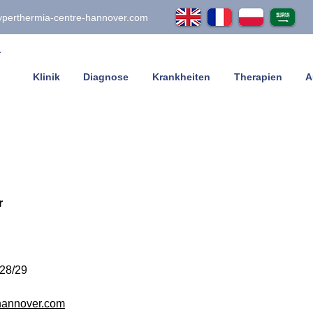
yperthermia-centre-hannover.com
Klinik
Diagnose
Krankheiten
Therapien
A
r
 28/29
hannover.com