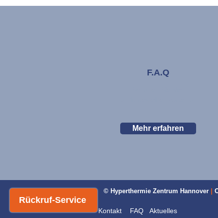
F.A.Q
Schauen Sie sich
häufig gestellte Fragen an.
Mehr erfahren
© Hyperthermie Zentrum Hannover
|
O
Rückruf-Service
Kontakt
FAQ
Aktuelles