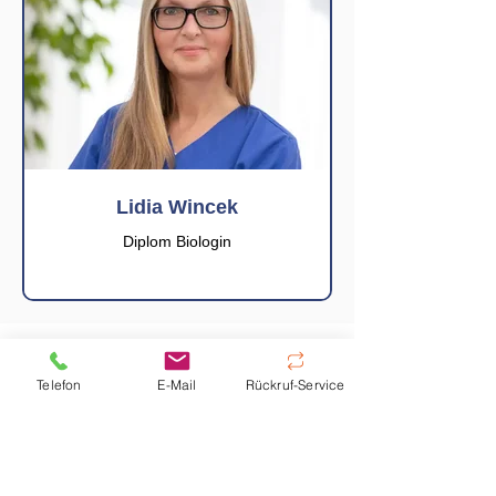
Lidia Wincek
Diplom Biologin
Hyperthermie Zentrum Hannover
Telefon
E-Mail
Rückruf-Service
Das Hyperthermie Zentrum Hannover,
Niedersachsen, öffnete 1982 seine Pforten
für deutsche Patientinnen und Patienten –
aber auch für Menschen aus aller Welt. Als