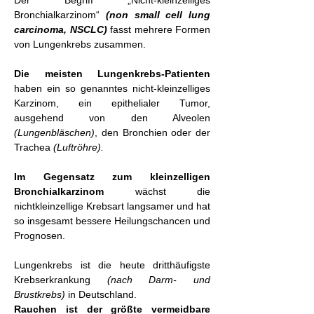
Der Begriff „Nicht-kleinzelliges
Bronchialkarzinom“
(non small cell lung
carcinoma, NSCLC)
fasst mehrere Formen
von Lungenkrebs zusammen.
Die meisten Lungenkrebs-Patienten
haben ein so genanntes nicht-kleinzelliges
Karzinom, ein epithelialer Tumor,
ausgehend von den Alveolen
(Lungenbläschen)
, den Bronchien oder der
Trachea
(Luftröhre).
Im Gegensatz zum kleinzelligen
Bronchialkarzinom
wächst die
nichtkleinzellige Krebsart langsamer und hat
so insgesamt bessere Heilungschancen und
Prognosen.
Lungenkrebs ist die heute dritthäufigste
Krebserkrankung
(nach Darm- und
Brustkrebs)
in Deutschland.
Rauchen ist der größte vermeidbare