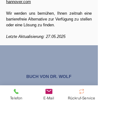
hannover.com
Wir werden uns bemühen, Ihnen zeitnah eine
barrierefreie Alternative zur Verfügung zu stellen
oder eine Lösung zu finden.
Letzte Aktualisierung:
27.05.2025
BUCH VON DR. WOLF
Lesen Sie das Buch
“Neue Wege in der Krebstherapie“
Telefon
E-Mail
Rückruf-Service
in der zweiten Editio.
Mehr erfahren