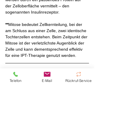
der Zelloberfläche vermittelt – den 
sogenannten Insulinrezeptor.
**
Mitose bedeutet Zellkernteilung, bei der 
am Schluss aus einer Zelle, zwei identische 
Tochterzellen entstehen. Beim Zeitpunkt der 
Mitose ist der verletzlichste Augenblick der 
Zelle und kann dementsprechend effektiv 
für eine IPT-Therapie genutzt werden. 
Hyperthermie Zentrum Hannover
Oskar-Winter-Str. 9
Telefon
E-Mail
Rückruf-Service
30161 Hannover
Tel: 
+49 (0) 511 66 30 28
E-Mail:
info@hyperthermia-centre-
hannover.com