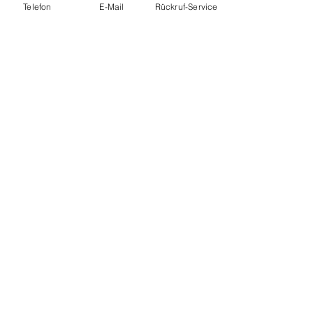
Telefon
E-Mail
Rückruf-Service
Symbolbild "Detox":
 Pixabay
Hyperthermie Zentrum Hannover
Oskar-Winter-Str. 9
30161 Hannover
Tel:
+49 (0) 511 66 30 28
E-Mail:
info@hyperthermia-centre-
hannover.com
Alle ansehen
Aktuelle Beiträge