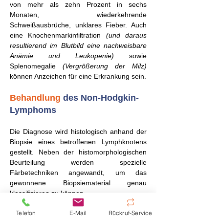
von mehr als zehn Prozent in sechs
Monaten, wiederkehrende
Schweißausbrüche, unklares Fieber. Auch
eine Knochenmarkinfiltration
(und daraus
resultierend im Blutbild eine nachweisbare
Anämie und Leukopenie)
sowie
Splenomegalie
(Vergrößerung der Milz)
können Anzeichen für eine Erkrankung sein.
Behandlung
des Non-Hodgkin-
Lymphoms
Die Diagnose wird histologisch anhand der
Biopsie eines betroffenen Lymphknotens
gestellt. Neben der histomorphologischen
Beurteilung werden spezielle
Färbetechniken angewandt, um das
gewonnene Biopsiematerial genau
klassifizieren zu können.
Zudem gehören Röntgen-Thorax,
Telefon
E-Mail
Rückruf-Service
Sonographie des Bauchraums,