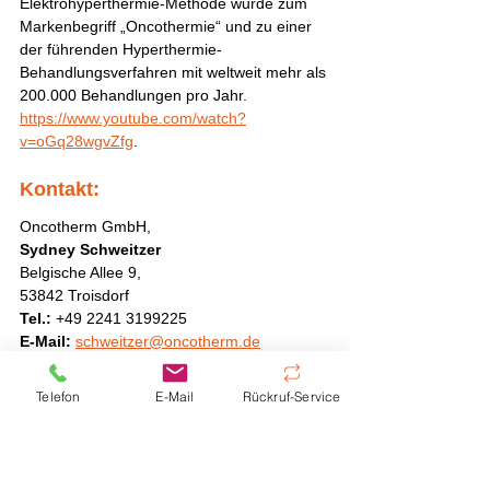
Elektrohyperthermie-Methode wurde zum 
Markenbegriff „Oncothermie“ und zu einer 
der führenden Hyperthermie-
Behandlungsverfahren mit weltweit mehr als 
200.000 Behandlungen pro Jahr. 
https://www.youtube.com/watch?
v=oGq28wgvZfg
. 
Kontakt: 
Oncotherm GmbH, 
Sydney Schweitzer 
Belgische Allee 9, 
53842 Troisdorf 
Tel.: 
+49 2241 3199225
E-Mail: 
schweitzer@oncotherm.de
Telefon
E-Mail
Rückruf-Service
Hyperthermie Zentrum Hannover
Oskar-Winter-Str. 9
30161 Hannover
Tel:
+49 (0) 511 66 30 28